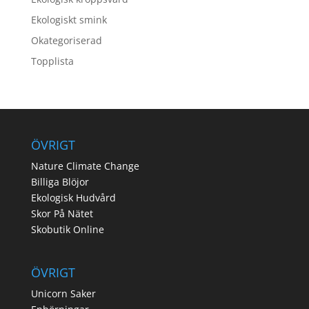
Ekologiskt smink
Okategoriserad
Topplista
ÖVRIGT
Nature Climate Change
Billiga Blöjor
Ekologisk Hudvård
Skor På Nätet
Skobutik Online
ÖVRIGT
Unicorn Saker