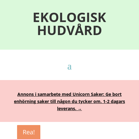
EKOLOGISK
HUDVÅRD
Annons i samarbete med Unicorn Saker: Ge bort
enhörning saker till någon du tycker om. 1-2 dagars
leverans. →
Rea!
Rea!
Rea!
Rea!