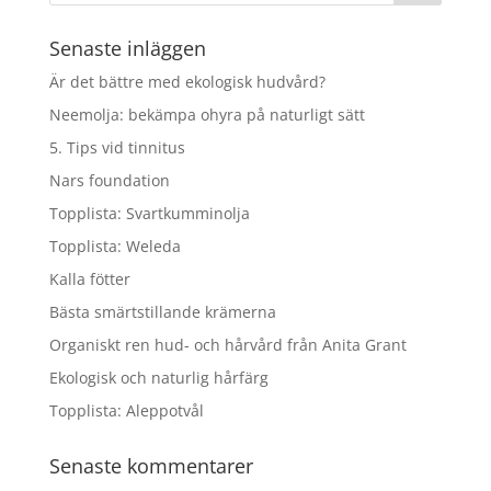
kr129.00.
kr103.20.
Senaste inläggen
Är det bättre med ekologisk hudvård?
Neemolja: bekämpa ohyra på naturligt sätt
5. Tips vid tinnitus
Nars foundation
Topplista: Svartkumminolja
Topplista: Weleda
Kalla fötter
Bästa smärtstillande krämerna
Organiskt ren hud- och hårvård från Anita Grant
Ekologisk och naturlig hårfärg
Topplista: Aleppotvål
Senaste kommentarer