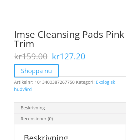
Imse Cleansing Pads Pink
Trim
Det
Det
kr
159.00
kr
127.20
ursprungliga
nuvarande
priset
priset
Shoppa nu
var:
är:
Artikelnr:
1013400387267750
kr159.00.
Kategori:
kr127.20.
Ekologisk
hudvård
Beskrivning
Recensioner (0)
Beskrivning