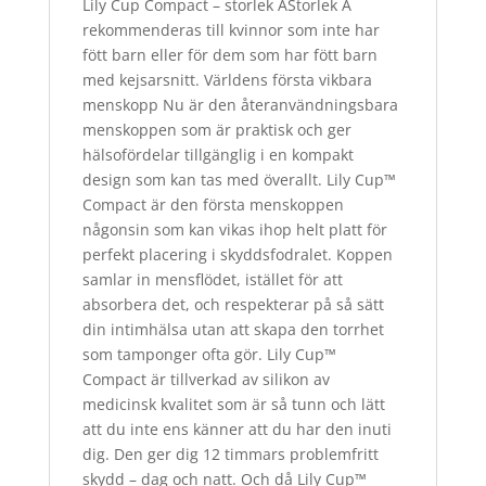
Lily Cup Compact – storlek AStorlek A
rekommenderas till kvinnor som inte har
fött barn eller för dem som har fött barn
med kejsarsnitt. Världens första vikbara
menskopp Nu är den återanvändningsbara
menskoppen som är praktisk och ger
hälsofördelar tillgänglig i en kompakt
design som kan tas med överallt. Lily Cup™
Compact är den första menskoppen
någonsin som kan vikas ihop helt platt för
perfekt placering i skyddsfodralet. Koppen
samlar in mensflödet, istället för att
absorbera det, och respekterar på så sätt
din intimhälsa utan att skapa den torrhet
som tamponger ofta gör. Lily Cup™
Compact är tillverkad av silikon av
medicinsk kvalitet som är så tunn och lätt
att du inte ens känner att du har den inuti
dig. Den ger dig 12 timmars problemfritt
skydd – dag och natt. Och då Lily Cup™