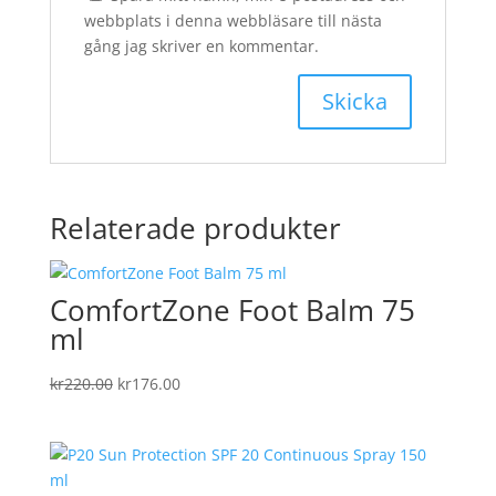
webbplats i denna webbläsare till nästa
gång jag skriver en kommentar.
Relaterade produkter
ComfortZone Foot Balm 75
ml
Det
Det
kr
220.00
kr
176.00
ursprungliga
nuvarande
priset
priset
var:
är:
kr220.00.
kr176.00.