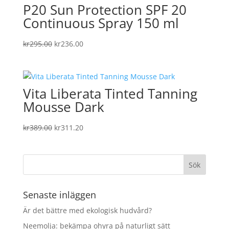
P20 Sun Protection SPF 20
Continuous Spray 150 ml
Det
Det
kr
295.00
kr
236.00
ursprungliga
nuvarande
priset
priset
var:
är:
Vita Liberata Tinted Tanning
kr295.00.
kr236.00.
Mousse Dark
Det
Det
kr
389.00
kr
311.20
ursprungliga
nuvarande
priset
priset
var:
är:
kr389.00.
kr311.20.
Senaste inläggen
Är det bättre med ekologisk hudvård?
Neemolja: bekämpa ohyra på naturligt sätt