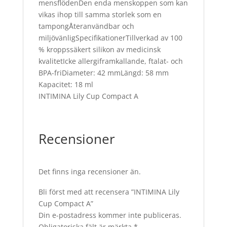
mensflödenDen enda menskoppen som kan
vikas ihop till samma storlek som en
tampongÅteranvändbar och
miljövänligSpecifikationerTillverkad av 100
% kroppssäkert silikon av medicinsk
kvalitetIcke allergiframkallande, ftalat- och
BPA-friDiameter: 42 mmLängd: 58 mm
Kapacitet: 18 ml
INTIMINA Lily Cup Compact A
Recensioner
Det finns inga recensioner än.
Bli först med att recensera ”INTIMINA Lily
Cup Compact A”
Din e-postadress kommer inte publiceras.
Obligatoriska fält är märkta
*