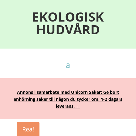
EKOLOGISK
HUDVÅRD
Annons i samarbete med Unicorn Saker: Ge bort
enhörning saker till någon du tycker om. 1-2 dagars
leverans. →
Rea!
Rea!
Rea!
Rea!