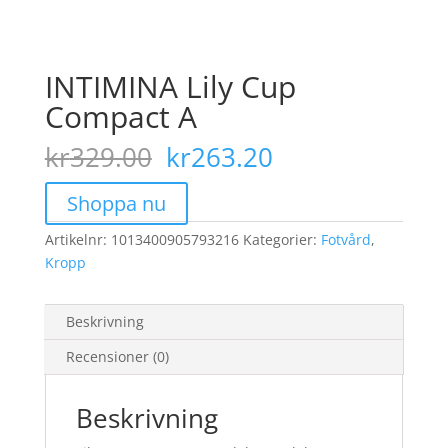
INTIMINA Lily Cup
Compact A
Det
Det
kr
329.00
kr
263.20
ursprungliga
nuvarande
priset
priset
Shoppa nu
var:
är:
Artikelnr:
1013400905793216
kr329.00.
Kategorier:
kr263.20.
Fotvård
,
Kropp
Beskrivning
Recensioner (0)
Beskrivning