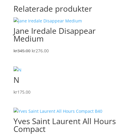
Relaterade produkter
Jane Iredale Disappear
Medium
Det
Det
kr
345.00
kr
276.00
ursprungliga
nuvarande
priset
priset
var:
är:
N
kr345.00.
kr276.00.
kr
175.00
Yves Saint Laurent All Hours
Compact