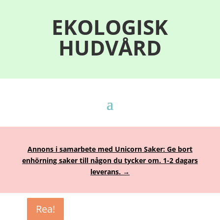
EKOLOGISK
HUDVÅRD
Annons i samarbete med Unicorn Saker: Ge bort
enhörning saker till någon du tycker om. 1-2 dagars
leverans. →
Rea!
Rea!
Rea!