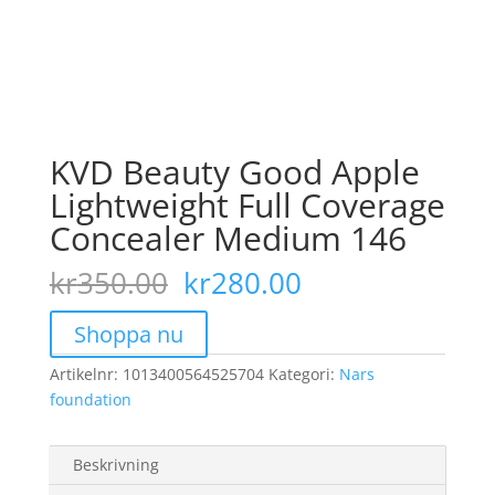
KVD Beauty Good Apple
Lightweight Full Coverage
Concealer Medium 146
Det
Det
kr
350.00
kr
280.00
ursprungliga
nuvarande
priset
priset
Shoppa nu
var:
är:
Artikelnr:
1013400564525704
kr350.00.
Kategori:
kr280.00.
Nars
foundation
Beskrivning