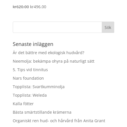
Det
Det
kr
620.00
kr
496.00
ursprungliga
nuvarande
priset
priset
var:
är:
kr620.00.
kr496.00.
Senaste inläggen
Är det bättre med ekologisk hudvård?
Neemolja: bekämpa ohyra på naturligt sätt
5. Tips vid tinnitus
Nars foundation
Topplista: Svartkumminolja
Topplista: Weleda
Kalla fötter
Bästa smärtstillande krämerna
Organiskt ren hud- och hårvård från Anita Grant