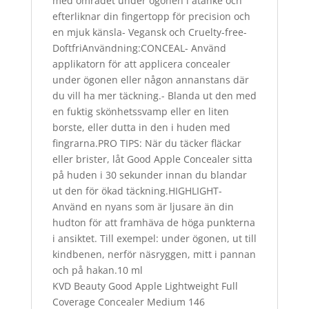
med området under ögonen i åtanke och
efterliknar din fingertopp för precision och
en mjuk känsla- Vegansk och Cruelty-free-
DoftfriAnvändning:CONCEAL- Använd
applikatorn för att applicera concealer
under ögonen eller någon annanstans där
du vill ha mer täckning.- Blanda ut den med
en fuktig skönhetssvamp eller en liten
borste, eller dutta in den i huden med
fingrarna.PRO TIPS: När du täcker fläckar
eller brister, låt Good Apple Concealer sitta
på huden i 30 sekunder innan du blandar
ut den för ökad täckning.HIGHLIGHT-
Använd en nyans som är ljusare än din
hudton för att framhäva de höga punkterna
i ansiktet. Till exempel: under ögonen, ut till
kindbenen, nerför näsryggen, mitt i pannan
och på hakan.10 ml
KVD Beauty Good Apple Lightweight Full
Coverage Concealer Medium 146