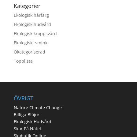
Kategorier
Ekologisk hårfärg
Ekologisk hudvård
Ekologisk kroppsvård
Ekologiskt smink
Okategoriserad
Topplista
ÖVRIGT
Nature Climate Change
Billiga Blöjor
Ekologisk Hudvård
Skor På Nätet
Skobutik Online