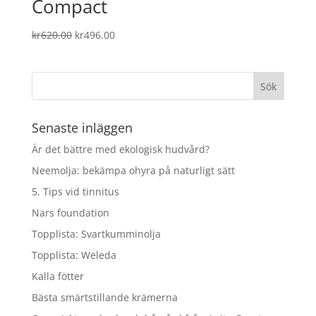
Compact
Det
Det
kr
620.00
kr
496.00
ursprungliga
nuvarande
priset
priset
var:
är:
kr620.00.
kr496.00.
Senaste inläggen
Är det bättre med ekologisk hudvård?
Neemolja: bekämpa ohyra på naturligt sätt
5. Tips vid tinnitus
Nars foundation
Topplista: Svartkumminolja
Topplista: Weleda
Kalla fötter
Bästa smärtstillande krämerna