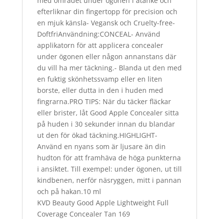
med området under ögonen i åtanke och
efterliknar din fingertopp för precision och
en mjuk känsla- Vegansk och Cruelty-free-
DoftfriAnvändning:CONCEAL- Använd
applikatorn för att applicera concealer
under ögonen eller någon annanstans där
du vill ha mer täckning.- Blanda ut den med
en fuktig skönhetssvamp eller en liten
borste, eller dutta in den i huden med
fingrarna.PRO TIPS: När du täcker fläckar
eller brister, låt Good Apple Concealer sitta
på huden i 30 sekunder innan du blandar
ut den för ökad täckning.HIGHLIGHT-
Använd en nyans som är ljusare än din
hudton för att framhäva de höga punkterna
i ansiktet. Till exempel: under ögonen, ut till
kindbenen, nerför näsryggen, mitt i pannan
och på hakan.10 ml
KVD Beauty Good Apple Lightweight Full
Coverage Concealer Tan 169