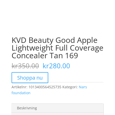
KVD Beauty Good Apple
Lightweight Full Coverage
Concealer Tan 169
Det
Det
kr
350.00
kr
280.00
ursprungliga
nuvarande
priset
priset
Shoppa nu
var:
är:
Artikelnr:
1013400564525735
kr350.00.
Kategori:
kr280.00.
Nars
foundation
Beskrivning