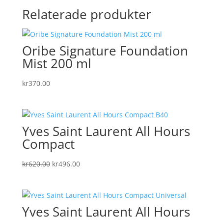
Relaterade produkter
Oribe Signature Foundation
Mist 200 ml
kr
370.00
Yves Saint Laurent All Hours
Compact
Det
Det
kr
620.00
kr
496.00
ursprungliga
nuvarande
priset
priset
var:
är:
Yves Saint Laurent All Hours
kr620.00.
kr496.00.