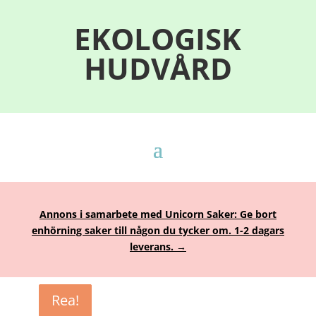
EKOLOGISK
HUDVÅRD
Annons i samarbete med Unicorn Saker: Ge bort
enhörning saker till någon du tycker om. 1-2 dagars
leverans. →
Rea!
Rea!
Rea!