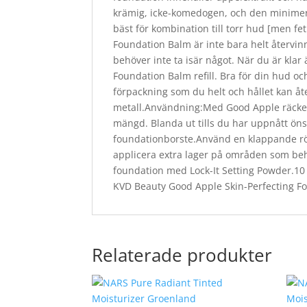
krämig, icke-komedogen, och den minimera
bäst för kombination till torr hud [men
Foundation Balm är inte bara helt återvin
behöver inte ta isär något. När du är kla
Foundation Balm refill. Bra för din hud o
förpackning som du helt och hållet kan åt
metall.Användning:Med Good Apple räcker 
mängd. Blanda ut tills du har uppnått öns
foundationborste.Använd en klappande rörel
applicera extra lager på områden som behö
foundation med Lock-It Setting Powder.10
KVD Beauty Good Apple Skin-Perfecting 
Relaterade produkter