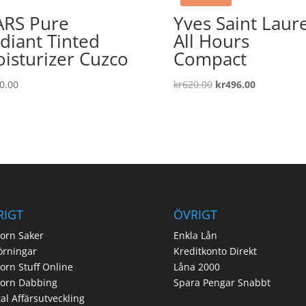
RS Pure
Yves Saint Laur
diant Tinted
All Hours
isturizer Cuzco
Compact
Det
Det
0.00
kr
620.00
kr
496.00
ursprungliga
nuvarande
priset
priset
var:
är:
kr620.00.
kr496.00.
RIGT
ÖVRIGT
orn Saker
Enkla Lån
örningar
Kreditkonto Direkt
orn Stuff Online
Låna 2000
corn Dabbing
Spara Pengar Snabbt
tal Affärsutveckling