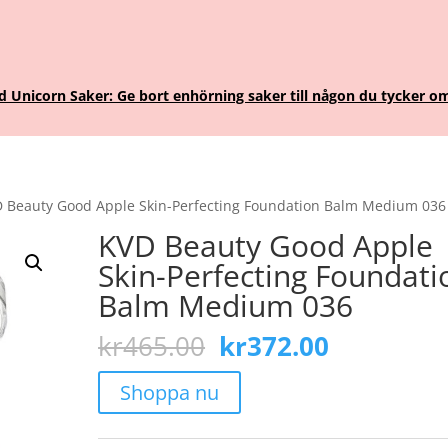
Unicorn Saker: Ge bort enhörning saker till någon du tycker om
 Beauty Good Apple Skin-Perfecting Foundation Balm Medium 036
KVD Beauty Good Apple
Skin-Perfecting Foundati
Balm Medium 036
Det
Det
kr
465.00
kr
372.00
ursprungliga
nuvarand
priset
priset
Shoppa nu
var:
är:
kr465.00.
kr372.00.