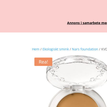
Annons i samarbete med 
Hem
/
Ekologiskt smink
/
Nars foundation
/ KVD
Rea!