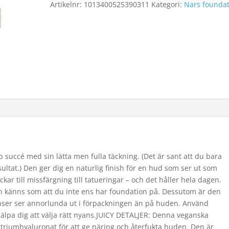
Artikelnr:
1013400525390311
Kategori:
Nars founda
succé med sin lätta men fulla täckning. (Det är sant att du bara
ultat.) Den ger dig en naturlig finish för en hud som ser ut som
ckar till missfärgning till tatueringar – och det håller hela dagen.
ch känns som att du inte ens har foundation på. Dessutom är den
yanser ser annorlunda ut i förpackningen än på huden. Använd
älpa dig att välja rätt nyans.JUICY DETALJER: Denna veganska
triumhyaluronat för att ge näring och återfukta huden. Den är