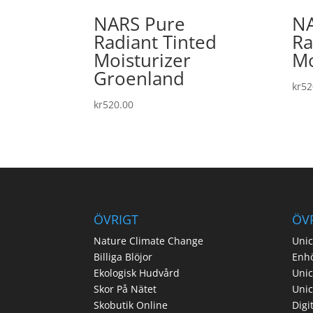
NARS Pure
NA
Radiant Tinted
Ra
Moisturizer
Mo
Groenland
kr
52
kr
520.00
ÖVRIGT
ÖV
Nature Climate Change
Unic
Billiga Blöjor
Enh
Ekologisk Hudvård
Unic
Skor På Nätet
Uni
Skobutik Online
Digi