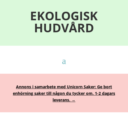
EKOLOGISK
HUDVÅRD
Annons i samarbete med Unicorn Saker: Ge bort
enhörning saker till någon du tycker om. 1-2 dagars
leverans. →