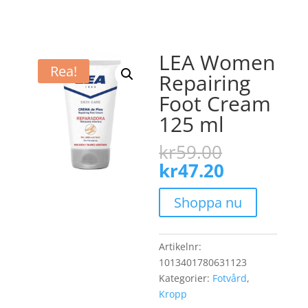
LEA Women
Rea!
Repairing
Foot Cream
125 ml
Det
kr
59.00
ursprungl
Det
kr
47.20
priset
nuvarand
var:
priset
Shoppa nu
kr59.00.
är:
kr47.20.
Artikelnr:
1013401780631123
Kategorier:
Fotvård
,
Kropp