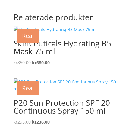
Relaterade produkter
Rea!
SkinCeuticals Hydrating B5
Mask 75 ml
Det
Det
kr
850.00
kr
680.00
ursprungliga
nuvarande
priset
priset
var:
är:
Rea!
kr850.00.
kr680.00.
P20 Sun Protection SPF 20
Continuous Spray 150 ml
Det
Det
kr
295.00
kr
236.00
ursprungliga
nuvarande