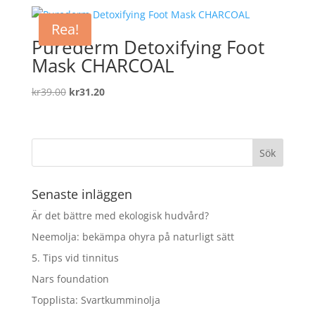
priset
priset
var:
är:
Rea!
kr295.00.
kr236.00.
Purederm Detoxifying Foot
Mask CHARCOAL
Det
Det
kr
39.00
kr
31.20
ursprungliga
nuvarande
priset
priset
var:
är:
kr39.00.
kr31.20.
Senaste inläggen
Är det bättre med ekologisk hudvård?
Neemolja: bekämpa ohyra på naturligt sätt
5. Tips vid tinnitus
Nars foundation
Topplista: Svartkumminolja