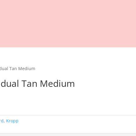
adual Tan Medium
adual Tan Medium
ande
20.
rd
,
Kropp