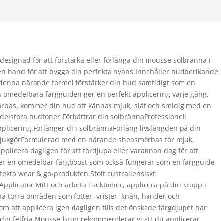
n designad för att förstärka eller förlänga din mousse solbränna i
egen hand för att bygga din perfekta nyans.Innehåller hudberikande
, denna närande formel förstärker din hud samtidigt som en
n omedelbara färgguiden ger en perfekt applicering varje gång.
rbas, kommer din hud att kännas mjuk, slät och smidig med en
 medelstora hudtoner.Förbättrar din solbrännaProfessionell
pplicering.Förlänger din solbrännaFörläng livslängden på din
& mjukgörFormulerad med en närande sheasmörbas för mjuk,
plicera dagligen för att fördjupa eller varannan dag för att
ler en omedelbar färgboost som också fungerar som en färgguide
fekta wear & go-produkten.Stolt australiensiskt
pplicator Mitt och arbeta i sektioner, applicera på din kropp i
å torra områden som fötter, vrister, knän, händer och
 att applicera igen dagligen tills det önskade färgdjupet har
a din felfria Mousse-brun rekommenderar vi att du applicerar