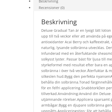
Beskrivning
Recensioner (0)
Beskrivning
Deluxe Gradual Tan är en lyxigt lätt lotio
upp till två veckor eller att använda på 
antioxidanter Acai Berry och kaffeextrakt
naturlig, lysande solbränna utvecklas. De
Infunderad med en återfuktande sheasmö
solkysst lyster. Passar bäst för ljusa till
styrkeformel med resultat efter bara en a
solbränna i över två veckor.Återfuktar 
silkeslen hud.Bygg den perfekta nyansenAp
behålla din solbränna.Tonad färgInnehål
för en felfri applicering.SnabbtorkDen per
tillverkad.Användning:Använd din Deluxe A
utjämnande rörelser.Applicera sparsamt p
armbågar.Bygg en djupare solbränna genom
uppnåtts.Appliceringstips: För att behåll