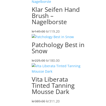
Klar Seifen Hand
Brush –
Nagelborste
Det
Det
kr
149.00
kr
119.20
ursprungliga
nuvarande
priset
priset
Patchology Best in
var:
är:
Snow
kr149.00.
kr119.20.
Det
Det
kr
225.00
kr
180.00
ursprungliga
nuvarande
priset
priset
var:
är:
Vita Liberata
kr225.00.
kr180.00.
Tinted Tanning
Mousse Dark
Det
Det
kr
389.00
kr
311.20