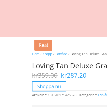
Rea!
Rea!
Rea!
Rea!
Hem
/
Kropp
/
Fotvård
/ Loving Tan Deluxe Gr
Loving Tan Deluxe Gr
Det
Det
kr
359.00
kr
287.20
ursprungliga
nuvar
priset
priset
Shoppa nu
var:
är:
Artikelnr:
1013401714253705
kr359.00.
Kategorier:
kr287.
Fotvå