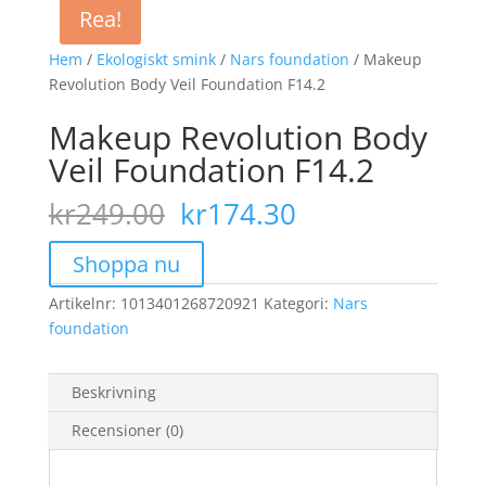
Rea!
Rea!
Hem
/
Ekologiskt smink
/
Nars foundation
/ Makeup
Revolution Body Veil Foundation F14.2
Makeup Revolution Body
Veil Foundation F14.2
Det
Det
kr
249.00
kr
174.30
ursprungliga
nuvarande
priset
priset
Shoppa nu
var:
är:
Artikelnr:
1013401268720921
kr249.00.
Kategori:
kr174.30.
Nars
foundation
Beskrivning
Recensioner (0)