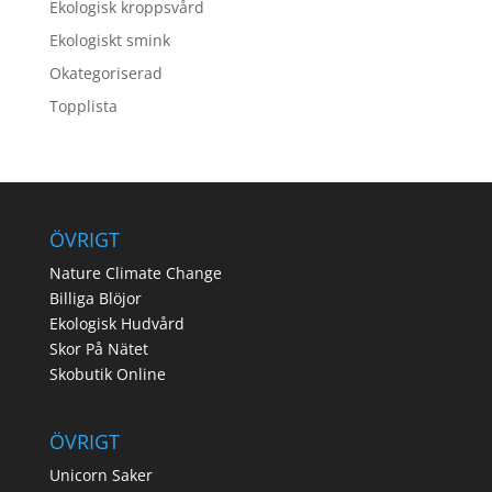
Ekologisk kroppsvård
Ekologiskt smink
Okategoriserad
Topplista
ÖVRIGT
Nature Climate Change
Billiga Blöjor
Ekologisk Hudvård
Skor På Nätet
Skobutik Online
ÖVRIGT
Unicorn Saker