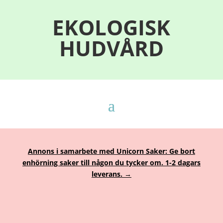
EKOLOGISK
HUDVÅRD
Annons i samarbete med Unicorn Saker: Ge bort
enhörning saker till någon du tycker om. 1-2 dagars
leverans. →