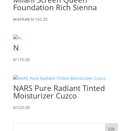
Foundation Rich Sienna
Det
Det
kr
219.00
kr
142.35
ursprungliga
nuvarande
priset
priset
var:
är:
N
kr219.00.
kr142.35.
kr
175.00
NARS Pure Radiant Tinted
Moisturizer Cuzco
kr
520.00