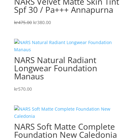
NARS Velvet Matte Skin Tint
Spf 30 / Pa+++ Annapurna
Det
Det
kr
475.00
kr
380.00
ursprungliga
nuvarande
priset
priset
var:
är:
kr475.00.
kr380.00.
NARS Natural Radiant
Longwear Foundation
Manaus
kr
570.00
NARS Soft Matte Complete
Foundation New Caledonia