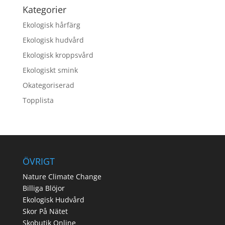
Kategorier
Ekologisk hårfärg
Ekologisk hudvård
Ekologisk kroppsvård
Ekologiskt smink
Okategoriserad
Topplista
ÖVRIGT
Nature Climate Change
Billiga Blöjor
Ekologisk Hudvård
Skor På Nätet
Skobutik Online