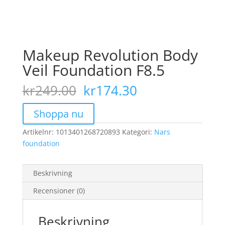
Makeup Revolution Body
Veil Foundation F8.5
Det
Det
kr
249.00
kr
174.30
ursprungliga
nuvarande
priset
priset
Shoppa nu
var:
är:
Artikelnr:
1013401268720893
kr249.00.
Kategori:
kr174.30.
Nars
foundation
Beskrivning
Recensioner (0)
Beskrivning