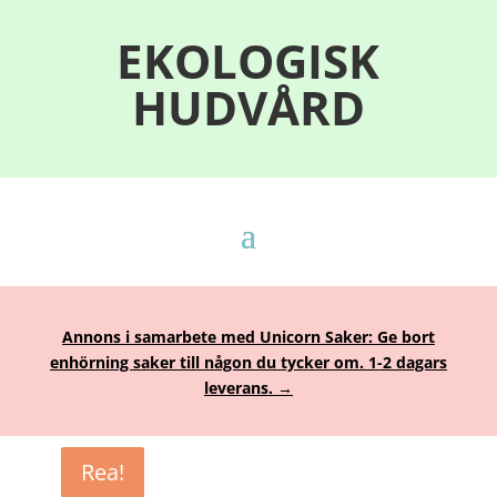
EKOLOGISK
HUDVÅRD
Annons i samarbete med Unicorn Saker: Ge bort
enhörning saker till någon du tycker om. 1-2 dagars
leverans. →
Rea!
Rea!