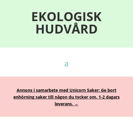
EKOLOGISK
HUDVÅRD
Annons i samarbete med Unicorn Saker: Ge bort
enhörning saker till någon du tycker om. 1-2 dagars
leverans. →