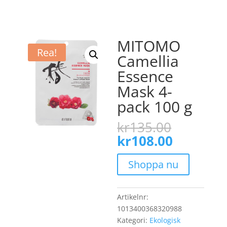
MITOMO
Rea!
Camellia
Essence
Mask 4-
pack 100 g
Det
kr
135.00
ursprun
Det
kr
108.00
priset
nuvaran
var:
priset
Shoppa nu
kr135.0
är:
kr108.00
Artikelnr:
1013400368320988
Kategori:
Ekologisk