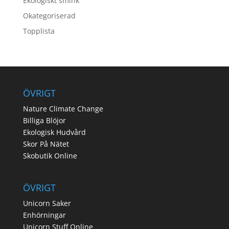
Ekologiskt smink
Okategoriserad
Topplista
ÖVRIGT
Nature Climate Change
Billiga Blöjor
Ekologisk Hudvård
Skor På Nätet
Skobutik Online
ÖVRIGT
Unicorn Saker
Enhörningar
Unicorn Stuff Online