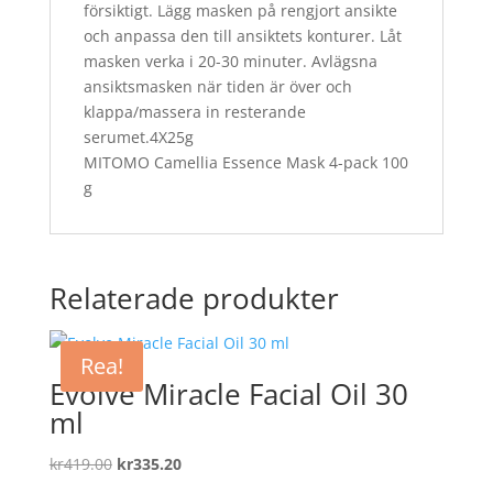
försiktigt. Lägg masken på rengjort ansikte
och anpassa den till ansiktets konturer. Låt
masken verka i 20-30 minuter. Avlägsna
ansiktsmasken när tiden är över och
klappa/massera in resterande
serumet.4X25g
MITOMO Camellia Essence Mask 4-pack 100
g
Relaterade produkter
Rea!
Evolve Miracle Facial Oil 30
ml
Det
Det
kr
419.00
kr
335.20
ursprungliga
nuvarande