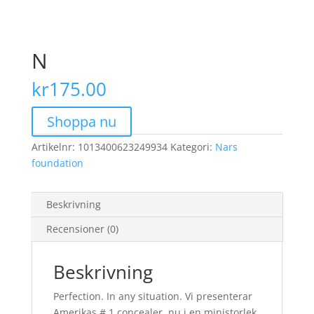
N
kr
175.00
Shoppa nu
Artikelnr:
1013400623249934
Kategori:
Nars
foundation
Beskrivning
Recensioner (0)
Beskrivning
Perfection. In any situation. Vi presenterar
Amerikas # 1 concealer, nu i en ministorlek