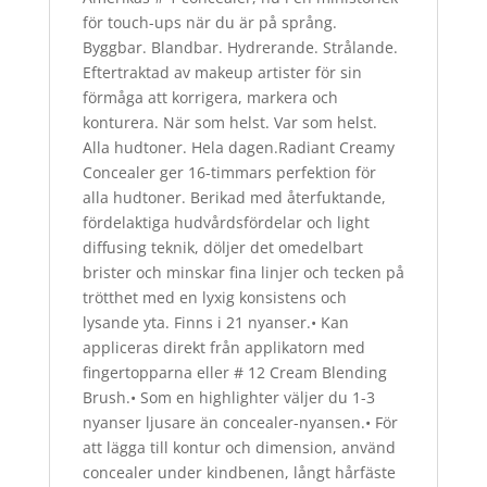
för touch-ups när du är på språng.
Byggbar. Blandbar. Hydrerande. Strålande.
Eftertraktad av makeup artister för sin
förmåga att korrigera, markera och
konturera. När som helst. Var som helst.
Alla hudtoner. Hela dagen.Radiant Creamy
Concealer ger 16-timmars perfektion för
alla hudtoner. Berikad med återfuktande,
fördelaktiga hudvårdsfördelar och light
diffusing teknik, döljer det omedelbart
brister och minskar fina linjer och tecken på
trötthet med en lyxig konsistens och
lysande yta. Finns i 21 nyanser.• Kan
appliceras direkt från applikatorn med
fingertopparna eller # 12 Cream Blending
Brush.• Som en highlighter väljer du 1-3
nyanser ljusare än concealer-nyansen.• För
att lägga till kontur och dimension, använd
concealer under kindbenen, långt hårfäste