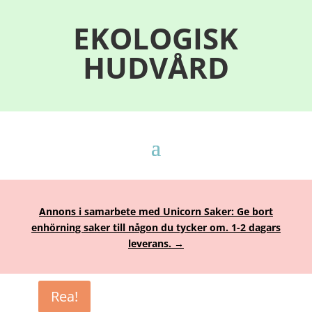
EKOLOGISK
HUDVÅRD
Annons i samarbete med Unicorn Saker: Ge bort
enhörning saker till någon du tycker om. 1-2 dagars
leverans. →
Rea!