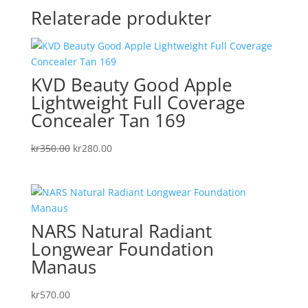
Relaterade produkter
KVD Beauty Good Apple
Lightweight Full Coverage
Concealer Tan 169
Det
Det
kr
350.00
kr
280.00
ursprungliga
nuvarande
priset
priset
var:
är:
kr350.00.
kr280.00.
NARS Natural Radiant
Longwear Foundation
Manaus
kr
570.00