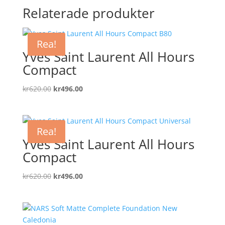
Relaterade produkter
Rea!
Yves Saint Laurent All Hours
Compact
Det
Det
kr
620.00
kr
496.00
ursprungliga
nuvarande
priset
priset
var:
är:
Rea!
kr620.00.
kr496.00.
Yves Saint Laurent All Hours
Compact
Det
Det
kr
620.00
kr
496.00
ursprungliga
nuvarande
priset
priset
var:
är:
kr620.00.
kr496.00.