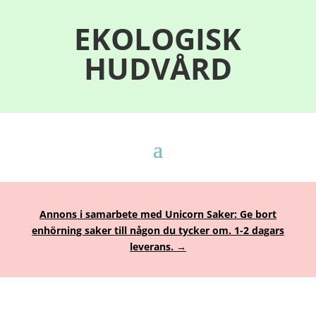
EKOLOGISK
HUDVÅRD
Annons i samarbete med Unicorn Saker: Ge bort
enhörning saker till någon du tycker om. 1-2 dagars
leverans. →