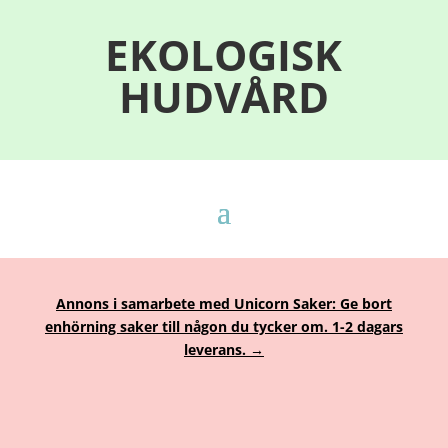
EKOLOGISK
HUDVÅRD
Annons i samarbete med Unicorn Saker: Ge bort
enhörning saker till någon du tycker om. 1-2 dagars
leverans. →