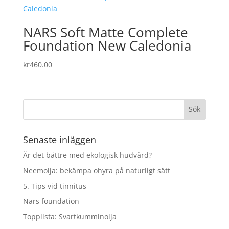
kr345.00.
kr276.00.
NARS Soft Matte Complete
Foundation New Caledonia
kr
460.00
Senaste inläggen
Är det bättre med ekologisk hudvård?
Neemolja: bekämpa ohyra på naturligt sätt
5. Tips vid tinnitus
Nars foundation
Topplista: Svartkumminolja