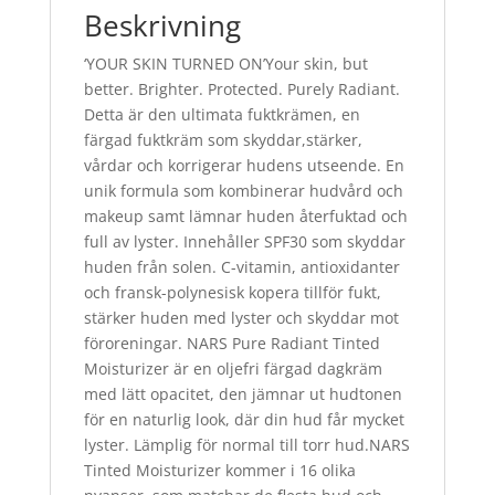
Beskrivning
‘YOUR SKIN TURNED ON’Your skin, but
better. Brighter. Protected. Purely Radiant.
Detta är den ultimata fuktkrämen, en
färgad fuktkräm som skyddar,stärker,
vårdar och korrigerar hudens utseende. En
unik formula som kombinerar hudvård och
makeup samt lämnar huden återfuktad och
full av lyster. Innehåller SPF30 som skyddar
huden från solen. C-vitamin, antioxidanter
och fransk-polynesisk kopera tillför fukt,
stärker huden med lyster och skyddar mot
föroreningar. NARS Pure Radiant Tinted
Moisturizer är en oljefri färgad dagkräm
med lätt opacitet, den jämnar ut hudtonen
för en naturlig look, där din hud får mycket
lyster. Lämplig för normal till torr hud.NARS
Tinted Moisturizer kommer i 16 olika