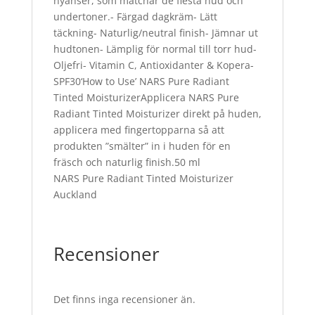
nyanser, som matchar de flesta hud och
undertoner.- Färgad dagkräm- Lätt
täckning- Naturlig/neutral finish- Jämnar ut
hudtonen- Lämplig för normal till torr hud-
Oljefri- Vitamin C, Antioxidanter & Kopera-
SPF30‘How to Use’ NARS Pure Radiant
Tinted MoisturizerApplicera NARS Pure
Radiant Tinted Moisturizer direkt på huden,
applicera med fingertopparna så att
produkten ”smälter” in i huden för en
fräsch och naturlig finish.50 ml
NARS Pure Radiant Tinted Moisturizer
Auckland
Recensioner
Det finns inga recensioner än.