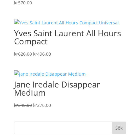
kr
570.00
Yves Saint Laurent All Hours
Compact
Det
Det
kr
620.00
kr
496.00
ursprungliga
nuvarande
priset
priset
var:
är:
Jane Iredale Disappear
kr620.00.
kr496.00.
Medium
Det
Det
kr
345.00
kr
276.00
ursprungliga
nuvarande
priset
priset
var:
är:
kr345.00.
kr276.00.