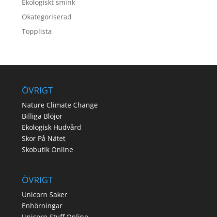
Ekologiskt smink
Okategoriserad
Topplista
ÖVRIGT
Nature Climate Change
Billiga Blöjor
Ekologisk Hudvård
Skor På Nätet
Skobutik Online
ÖVRIGT
Unicorn Saker
Enhörningar
Unicorn Stuff Online