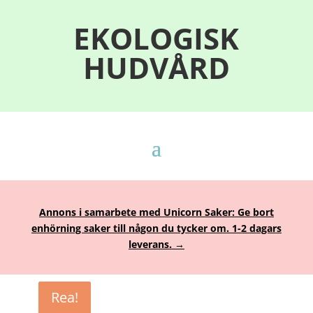
EKOLOGISK
HUDVÅRD
Annons i samarbete med Unicorn Saker: Ge bort
enhörning saker till någon du tycker om. 1-2 dagars
leverans. →
Rea!
Rea!