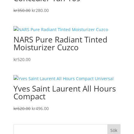
Det
Det
kr
350.00
kr
280.00
ursprungliga
nuvarande
priset
priset
var:
är:
NARS Pure Radiant Tinted
kr350.00.
kr280.00.
Moisturizer Cuzco
kr
520.00
Yves Saint Laurent All Hours
Compact
Det
Det
kr
620.00
kr
496.00
ursprungliga
nuvarande
priset
priset
var:
är: