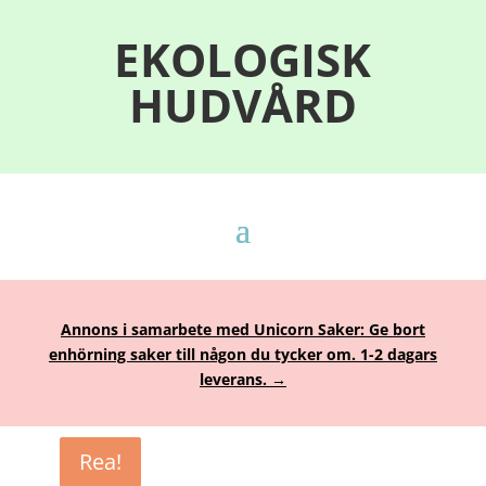
EKOLOGISK
HUDVÅRD
Annons i samarbete med Unicorn Saker: Ge bort
enhörning saker till någon du tycker om. 1-2 dagars
leverans. →
Rea!
Rea!