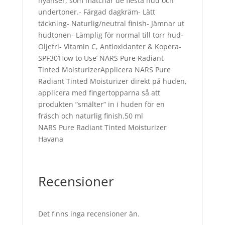
nyanser, som matchar de flesta hud och
undertoner.- Färgad dagkräm- Lätt
täckning- Naturlig/neutral finish- Jämnar ut
hudtonen- Lämplig för normal till torr hud-
Oljefri- Vitamin C, Antioxidanter & Kopera-
SPF30‘How to Use’ NARS Pure Radiant
Tinted MoisturizerApplicera NARS Pure
Radiant Tinted Moisturizer direkt på huden,
applicera med fingertopparna så att
produkten ”smälter” in i huden för en
fräsch och naturlig finish.50 ml
NARS Pure Radiant Tinted Moisturizer
Havana
Recensioner
Det finns inga recensioner än.