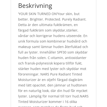
Beskrivning
‘YOUR SKIN TURNED ON’Your skin, but
better. Brighter. Protected. Purely Radiant.
Detta är den ultimata fuktkrämen, en
färgad fuktkräm som skyddar,stärker,
vårdar och korrigerar hudens utseende. En
unik formula som kombinerar hudvård och
makeup samt lämnar huden återfuktad och
full av lyster. Innehåller SPF30 som skyddar
huden från solen. C-vitamin, antioxidanter
och fransk-polynesisk kopera tillför fukt,
stärker huden med lyster och skyddar mot
föroreningar. NARS Pure Radiant Tinted
Moisturizer är en oljefri färgad dagkräm
med lätt opacitet, den jämnar ut hudtonen
för en naturlig look, där din hud får mycket
lyster. Lämplig för normal till torr hud.NARS
Tinted Moisturizer kommer i 16 olika