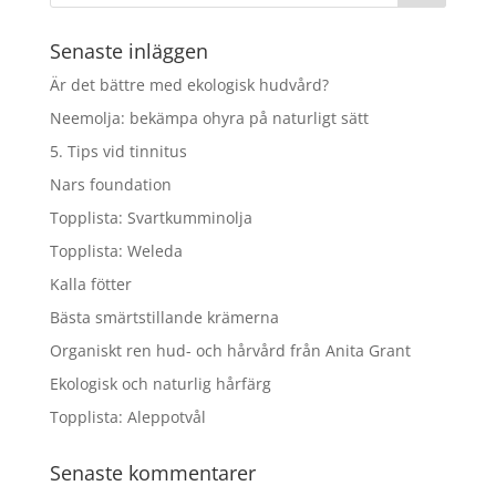
kr620.00.
kr496.00.
Senaste inläggen
Är det bättre med ekologisk hudvård?
Neemolja: bekämpa ohyra på naturligt sätt
5. Tips vid tinnitus
Nars foundation
Topplista: Svartkumminolja
Topplista: Weleda
Kalla fötter
Bästa smärtstillande krämerna
Organiskt ren hud- och hårvård från Anita Grant
Ekologisk och naturlig hårfärg
Topplista: Aleppotvål
Senaste kommentarer