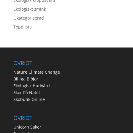
Ekologisk kroppsvård
Ekologiskt smink
Okategoriserad
Topplista
ÖVRIGT
Nature Climate Change
Billiga Blöjor
Ekologisk Hudvård
Skor På Nätet
Skobutik Online
ÖVRIGT
Unicorn Saker