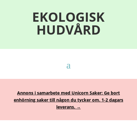
EKOLOGISK
HUDVÅRD
Annons i samarbete med Unicorn Saker: Ge bort
enhörning saker till någon du tycker om. 1-2 dagars
leverans. →