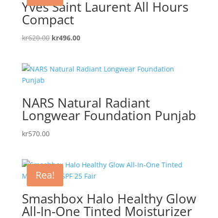
Yves Saint Laurent All Hours
Compact
Det
Det
kr
620.00
kr
496.00
ursprungliga
nuvarande
priset
priset
var:
är:
kr620.00.
kr496.00.
NARS Natural Radiant
Longwear Foundation Punjab
kr
570.00
Rea!
Smashbox Halo Healthy Glow
All-In-One Tinted Moisturizer