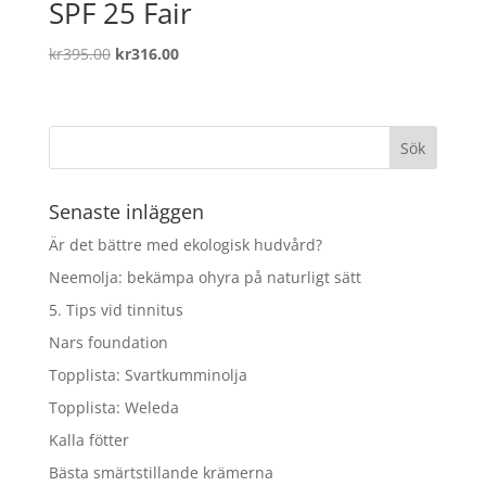
SPF 25 Fair
Det
Det
kr
395.00
kr
316.00
ursprungliga
nuvarande
priset
priset
var:
är:
kr395.00.
kr316.00.
Senaste inläggen
Är det bättre med ekologisk hudvård?
Neemolja: bekämpa ohyra på naturligt sätt
5. Tips vid tinnitus
Nars foundation
Topplista: Svartkumminolja
Topplista: Weleda
Kalla fötter
Bästa smärtstillande krämerna