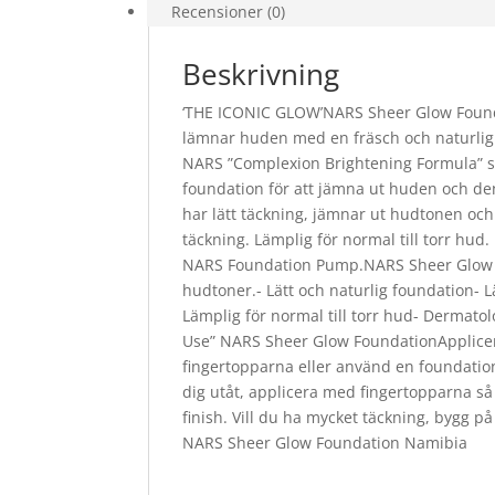
Recensioner (0)
Beskrivning
‘THE ICONIC GLOW’NARS Sheer Glow Founda
lämnar huden med en fräsch och naturlig
NARS ”Complexion Brightening Formula” so
foundation för att jämna ut huden och de
har lätt täckning, jämnar ut hudtonen och
täckning. Lämplig för normal till torr h
NARS Foundation Pump.NARS Sheer Glow F
hudtoner.- Lätt och naturlig foundation- L
Lämplig för normal till torr hud- Dermato
Use” NARS Sheer Glow FoundationApplice
fingertopparna eller använd en foundatio
dig utåt, applicera med fingertopparna så 
finish. Vill du ha mycket täckning, bygg 
NARS Sheer Glow Foundation Namibia