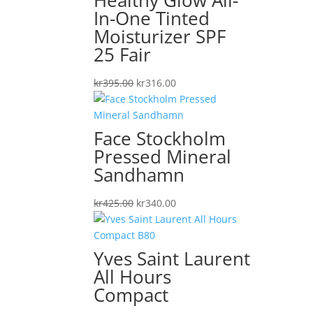
Healthy Glow All-
In-One Tinted
Moisturizer SPF
25 Fair
Det
Det
kr
395.00
kr
316.00
ursprungliga
nuvarande
priset
priset
var:
är:
Face Stockholm
kr395.00.
kr316.00.
Pressed Mineral
Sandhamn
Det
Det
kr
425.00
kr
340.00
ursprungliga
nuvarande
priset
priset
var:
är:
Yves Saint Laurent
kr425.00.
kr340.00.
All Hours
Compact