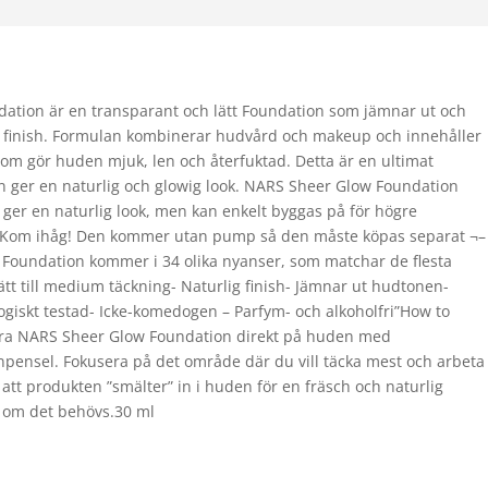
tion är en transparant och lätt Foundation som jämnar ut och
 finish. Formulan kombinerar hudvård och makeup och innehåller
m gör huden mjuk, len och återfuktad. Detta är en ultimat
n ger en naturlig och glowig look. NARS Sheer Glow Foundation
 ger en naturlig look, men kan enkelt byggas på för högre
ud. Kom ihåg! Den kommer utan pump så den måste köpas separat ¬–
oundation kommer i 34 olika nyanser, som matchar de flesta
ätt till medium täckning- Naturlig finish- Jämnar ut hudtonen-
logiskt testad- Icke-komedogen – Parfym- och alkoholfri”How to
ra NARS Sheer Glow Foundation direkt på huden med
npensel. Fokusera på det område där du vill täcka mest och arbeta
att produkten ”smälter” in i huden för en fräsch och naturlig
på om det behövs.30 ml