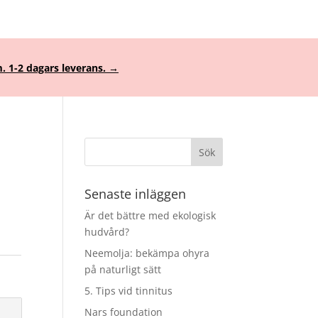
. 1-2 dagars leverans. →
Senaste inläggen
Är det bättre med ekologisk
hudvård?
Neemolja: bekämpa ohyra
på naturligt sätt
5. Tips vid tinnitus
Nars foundation