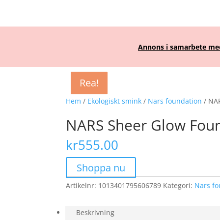
Annons i samarbete med 
Rea!
Rea!
Rea!
Hem
/
Ekologiskt smink
/
Nars foundation
/ NA
NARS Sheer Glow Fou
kr
555.00
Shoppa nu
Artikelnr:
1013401795606789
Kategori:
Nars fo
Beskrivning