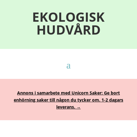
EKOLOGISK
HUDVÅRD
Annons i samarbete med Unicorn Saker: Ge bort
enhörning saker till någon du tycker om. 1-2 dagars
leverans. →