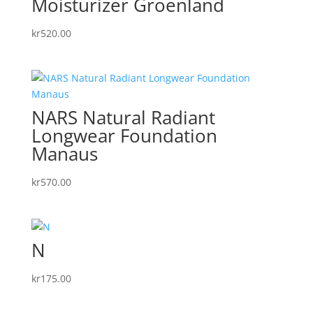
Moisturizer Groenland
kr
520.00
NARS Natural Radiant
Longwear Foundation
Manaus
kr
570.00
N
kr
175.00