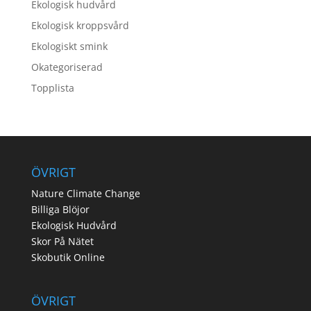
Ekologisk hudvård
Ekologisk kroppsvård
Ekologiskt smink
Okategoriserad
Topplista
ÖVRIGT
Nature Climate Change
Billiga Blöjor
Ekologisk Hudvård
Skor På Nätet
Skobutik Online
ÖVRIGT