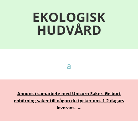
EKOLOGISK
HUDVÅRD
Annons i samarbete med Unicorn Saker: Ge bort
enhörning saker till någon du tycker om. 1-2 dagars
leverans. →