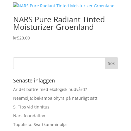
priset
priset
var:
är:
kr345.00.
kr276.00.
NARS Pure Radiant Tinted
Moisturizer Groenland
kr
520.00
Senaste inläggen
Är det bättre med ekologisk hudvård?
Neemolja: bekämpa ohyra på naturligt sätt
5. Tips vid tinnitus
Nars foundation
Topplista: Svartkumminolja