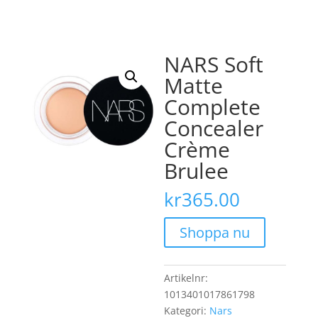
NARS Soft
Matte
Complete
Concealer
Crème
Brulee
kr
365.00
Shoppa nu
Artikelnr:
1013401017861798
Kategori:
Nars