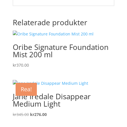
Relaterade produkter
Oribe Signature Foundation
Mist 200 ml
kr
370.00
Rea!
Jane Iredale Disappear
Medium Light
Det
Det
kr
345.00
kr
276.00
ursprungliga
nuvarande