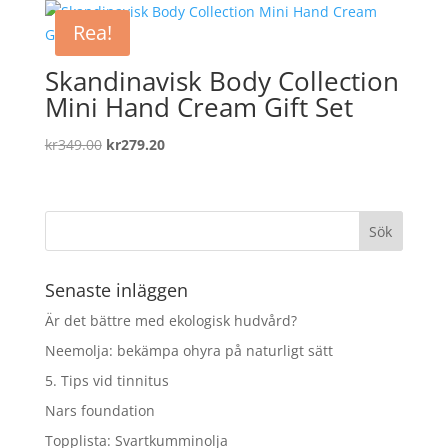
var:
är:
Rea!
kr59.00.
kr47.20.
Skandinavisk Body Collection
Mini Hand Cream Gift Set
Det
Det
kr
349.00
kr
279.20
ursprungliga
nuvarande
priset
priset
var:
är:
kr349.00.
kr279.20.
Senaste inläggen
Är det bättre med ekologisk hudvård?
Neemolja: bekämpa ohyra på naturligt sätt
5. Tips vid tinnitus
Nars foundation
Topplista: Svartkumminolja