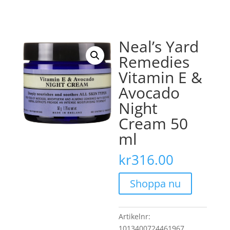
Neal’s Yard
Remedies
Vitamin E &
Avocado
Night
Cream 50
ml
kr
316.00
Shoppa nu
Artikelnr:
1013400724461967