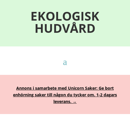
EKOLOGISK
HUDVÅRD
Annons i samarbete med Unicorn Saker: Ge bort
enhörning saker till någon du tycker om. 1-2 dagars
leverans. →