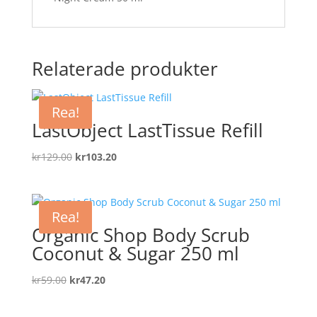
Relaterade produkter
Rea!
LastObject LastTissue Refill
Det
Det
kr
129.00
kr
103.20
ursprungliga
nuvarande
priset
priset
var:
är:
Rea!
kr129.00.
kr103.20.
Organic Shop Body Scrub
Coconut & Sugar 250 ml
Det
Det
kr
59.00
kr
47.20
ursprungliga
nuvarande
priset
priset