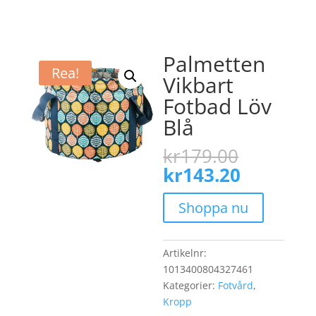
Palmetten
Rea!
Vikbart
Fotbad Löv
Blå
Det
kr
179.00
ursprun
Det
kr
143.20
priset
nuvaran
var:
priset
Shoppa nu
kr179.0
är:
kr143.20
Artikelnr:
1013400804327461
Kategorier:
Fotvård
,
Kropp