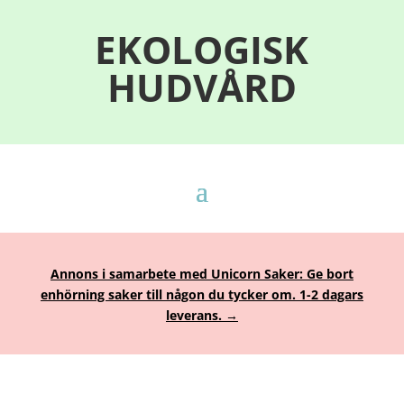
EKOLOGISK
HUDVÅRD
Annons i samarbete med Unicorn Saker: Ge bort
enhörning saker till någon du tycker om. 1-2 dagars
leverans. →