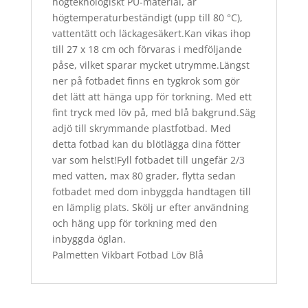
högteknologiskt PU-material, är
högtemperaturbeständigt (upp till 80 °C),
vattentätt och läckagesäkert.Kan vikas ihop
till 27 x 18 cm och förvaras i medföljande
påse, vilket sparar mycket utrymme.Längst
ner på fotbadet finns en tygkrok som gör
det lätt att hänga upp för torkning. Med ett
fint tryck med löv på, med blå bakgrund.Säg
adjö till skrymmande plastfotbad. Med
detta fotbad kan du blötlägga dina fötter
var som helst!Fyll fotbadet till ungefär 2/3
med vatten, max 80 grader, flytta sedan
fotbadet med dom inbyggda handtagen till
en lämplig plats. Skölj ur efter användning
och häng upp för torkning med den
inbyggda öglan.
Palmetten Vikbart Fotbad Löv Blå