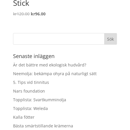
Stick
Det
Det
kr
120.00
kr
96.00
ursprungliga
nuvarande
priset
priset
var:
är:
kr120.00.
kr96.00.
Senaste inläggen
Är det bättre med ekologisk hudvård?
Neemolja: bekämpa ohyra på naturligt sätt
5. Tips vid tinnitus
Nars foundation
Topplista: Svartkumminolja
Topplista: Weleda
Kalla fötter
Bästa smärtstillande krämerna