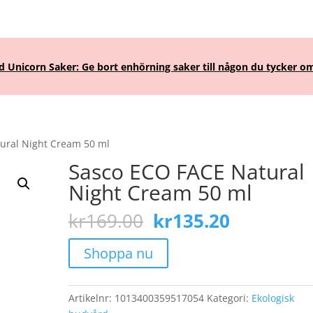
Unicorn Saker: Ge bort enhörning saker till någon du tycker om
ural Night Cream 50 ml
Sasco ECO FACE Natural
Night Cream 50 ml
Det
Det
kr
169.00
kr
135.20
ursprungliga
nuvarand
priset
priset
Shoppa nu
var:
är:
kr169.00.
kr135.20.
Artikelnr:
1013400359517054
Kategori:
Ekologisk