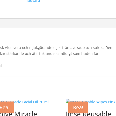
hudvård
isk Aloe vera och mjukgörande oljor från avokado och solros. Den
kar stärkande och återfuktande samtidigt som huden får
ml
Rea!
Rea!
olve Miracle
Imse Reusable