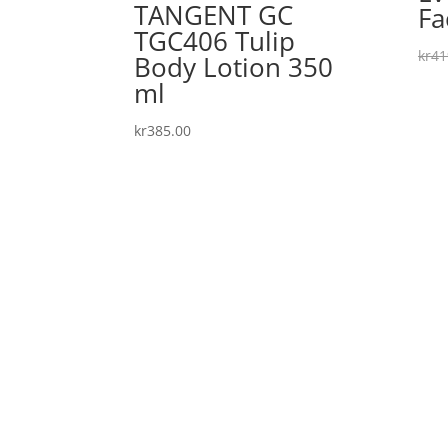
TANGENT GC
Fa
TGC406 Tulip
kr
41
Body Lotion 350
ml
kr
385.00