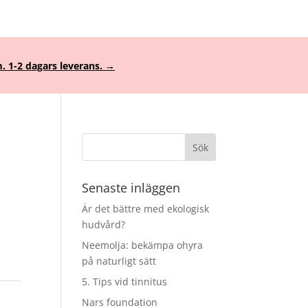
. 1-2 dagars leverans. →
Senaste inläggen
Är det bättre med ekologisk
hudvård?
e
Neemolja: bekämpa ohyra
på naturligt sätt
5. Tips vid tinnitus
Nars foundation