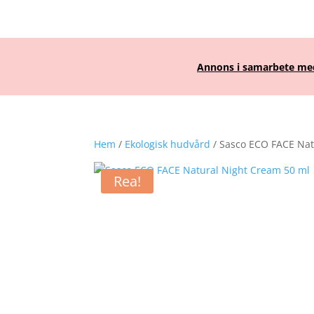
Annons i samarbete med 
Hem
/
Ekologisk hudvård
/ Sasco ECO FACE Nat
Rea!