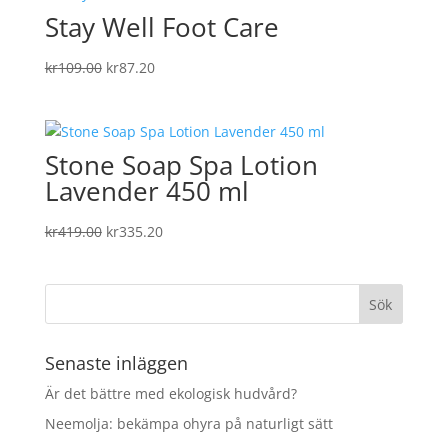
Stay Well Foot Care
kr449.00.
kr359.20.
Det
Det
kr
109.00
kr
87.20
ursprungliga
nuvarande
priset
priset
var:
är:
Stone Soap Spa Lotion
kr109.00.
kr87.20.
Lavender 450 ml
Det
Det
kr
419.00
kr
335.20
ursprungliga
nuvarande
priset
priset
var:
är:
kr419.00.
kr335.20.
Senaste inläggen
Är det bättre med ekologisk hudvård?
Neemolja: bekämpa ohyra på naturligt sätt