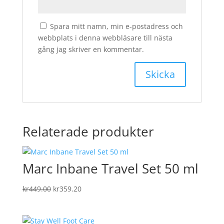
Spara mitt namn, min e-postadress och
webbplats i denna webbläsare till nästa
gång jag skriver en kommentar.
Relaterade produkter
Marc Inbane Travel Set 50 ml
Det
Det
kr
449.00
kr
359.20
ursprungliga
nuvarande
priset
priset
var:
är: