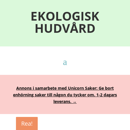
EKOLOGISK
HUDVÅRD
Annons i samarbete med Unicorn Saker: Ge bort
enhörning saker till någon du tycker om. 1-2 dagars
leverans. →
Rea!
Rea!
Rea!