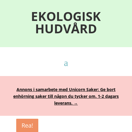
EKOLOGISK
HUDVÅRD
Annons i samarbete med Unicorn Saker: Ge bort
enhörning saker till någon du tycker om. 1-2 dagars
leverans. →
Rea!
Rea!