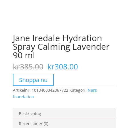
Jane Iredale Hydration
Spray Calming Lavender
90 ml
Det
Det
kr
385.00
kr
308.00
ursprungliga
nuvarande
priset
priset
Shoppa nu
var:
är:
Artikelnr:
1013400342367722
kr385.00.
Kategori:
kr308.00.
Nars
foundation
Beskrivning
Recensioner (0)