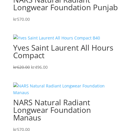
Longwear Foundation Punjab
kr
570.00
Yves Saint Laurent All Hours
Compact
Det
Det
kr
620.00
kr
496.00
ursprungliga
nuvarande
priset
priset
var:
är:
kr620.00.
kr496.00.
NARS Natural Radiant
Longwear Foundation
Manaus
kr
570.00